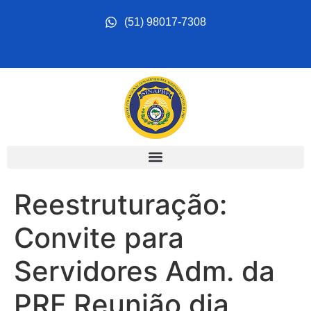
(‪51) 98017‑7308
Reestruturação:
Convite para
Servidores Adm. da
PRF Reunião dia